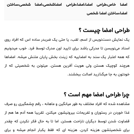
امضا خاص،طراحی امضا،امضا،طراحی امضاشخصی،امضا شخصی،ساختن
امضا،ساختن امضا شخصی
طراحی امضا چیست ؟
یک نمایش دست‌نویس از اسم، لقب، یا حتی یک ضربدر ساده‌ اس که افراد روی
اسناد می‌نویسن تا مدرکی باشد برای تایید اون مدرک توسط فرد. خوب میدونیم
که همه اعتبار یک سند به امضاییه که زینت بخش پایان متنش میشه. امضاها
هرچند کوچیک هستن ولی هویت آفرین هستن. میتونن به شخصیتی که از
خودتون به جا میگذارید اصالت ببخشند.
چرا طراحی امضا مهم است ؟
مشاهده شده که افراد مختلف به طور میانگین و ماهانه ، رقم چشمگیری رو صرف
غذا خوردن در رستوران و تفریحات بیرونیشون میکنن. تقریبا همه آدم ها هم از
قضاوت شدن توسط دیگران ناراحت هستن. اما تا به حال فکر نکردن که چقدر
برای شخصیتشون هزینه کردن. هزینه ای که فقط یکبار انجام میشه و برای