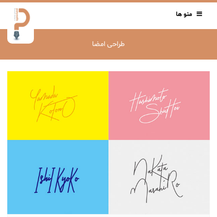
منو ها
طراحی امضا