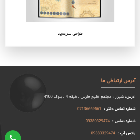
طراحی سررسید
آدرس ارتباطی ما
آدرس:
شیراز ، مجتمع خلیج فارس ، طبقه 4 ، بلوک 4100
شماره تماس دفتر :
07136669561
شماره تماس :
09380329474
واتس آپ :
09380329474